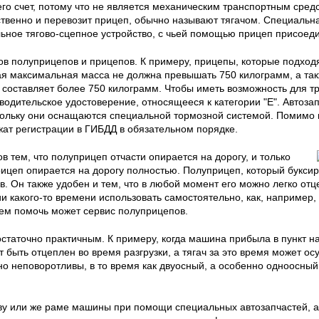
его счет, потому что не является механическим транспортным сред
ственно и перевозит прицеп, обычно называют тягачом. Специальн
ьное тягово-сцепное устройство, с чьей помощью прицеп присоеди
ов полуприцепов и прицепов. К примеру, прицепы, которые подхо
ная максимальная масса не должна превышать 750 килограмм, а та
 составляет более 750 килограмм. Чтобы иметь возможность для т
одительское удостоверение, относящееся к категории "Е". Автоза
кольку они оснащаются специальной тормозной системой. Помимо в
ат регистрации в ГИБДД в обязательном порядке.
 тем, что полуприцеп отчасти опирается на дорогу, и только
 прицеп опирается на дорогу полностью. Полуприцеп, который буксир
. Он также удобен и тем, что в любой момент его можно легко отце
и какого-то времени использовать самостоятельно, как, например,
лем помочь может сервис полуприцепов.
статочно практичным. К примеру, когда машина прибыла в пункт на
 быть отцеплен во время разгрузки, а тягач за это время может ос
о неповоротливы, в то время как двуосный, а особенно одноосный 
ову или же раме машины при помощи специальных автозапчастей, 