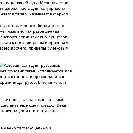
ством по своей сути. Механическое
ая автозапчасть для полуприцепа,
няется тягачу, называется фаркоп.
дят легковым автомобилям можно
кже тяжелые, чья разрешенная
ранспортировки тяжелых прицепов,
пчасти к полуприцепам и прицепам
сего прочего, прицепы к легковым
ует грузовик тягач, используется для
пить от тягача и присоединить к
 хранилище грузов. В починке или
значения, то она какое-то время
уществить еще одну поездку. Ведь
полуприцеп и его тягач - это
а именно тягово-сцепными