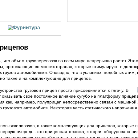
Фурнитура
прицепов
, что объем грузоперевозок во всем мире непрерывно растет. Это
ы, протекающие во многих странах, которые стимулируют в долгос
 грузов автомобилями. Очевидно, что в условиях, подобных этим, 
 но также и на комплектующие для прицепов.
стройства грузовой прицеп просто присоединяется к тягачу. В
ет оказывать свое постоянное влияние сугубо на платформу прицепа
емя как, например, полуприцеп непосредственно связан с машиной,
о грузового автомобиля. Некоторая часть статического напряжения
ов-тяжеловозов, а также комплектующих для прицепов, которые п
 первую очередь - это прицепная техника, которая оборудована ни
, для перевозки малогабаритных, но при этом достаточно тяжелых