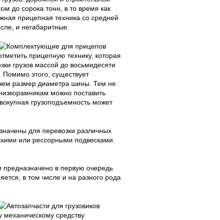
ом до сорока тонн, в то время как
ожная прицепная техника со средней
сле, и негабаритные.
отметить прицепную технику, которая
зки грузов массой до восьмидесяти
 Помимо этого, существует
 чем размер диаметра шины. Тем не
 низкорамникам можно поставить
овокупная грузоподъемность может
азначены для перевозки различных
ескими или рессорными подвесками.
и предназначено в первую очередь
ется, в том числе и на разного рода
у механическому средству