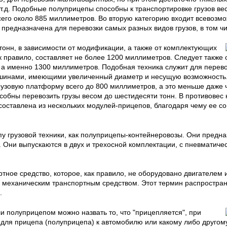
т.д. Подобные полуприцепы способны к транспортировке грузов вес
его около 885 миллиметров. Во вторую категорию входит всевозм
 предназначена для перевозки самых разных видов грузов, в том чи
тонн, в зависимости от модификации, а также от комплектующих
 правило, составляет не более 1200 миллиметров. Следует также 
 а именно 1300 миллиметров. Подобная техника служит для перево
и шинами, имеющими увеличенный диаметр и несущую возможность.
грузовую платформу всего до 800 миллиметров, а это меньше даже
собны перевозить грузы весом до шестидесяти тонн. В противовес
составлена из нескольких модулей-прицепов, благодаря чему ее с
пу грузовой техники, как полуприцепы-контейнеровозы. Они предн
 Они выпускаются в двух и трехосной комплектации, с пневматич
ное средство, которое, как правило, не оборудовано двигателем 
о механическим транспортным средством. Этот термин распространя
.
ли полуприцепом можно назвать то, что "прицепляется", при
для прицепа (полуприцепа) к автомобилю или какому либо другом