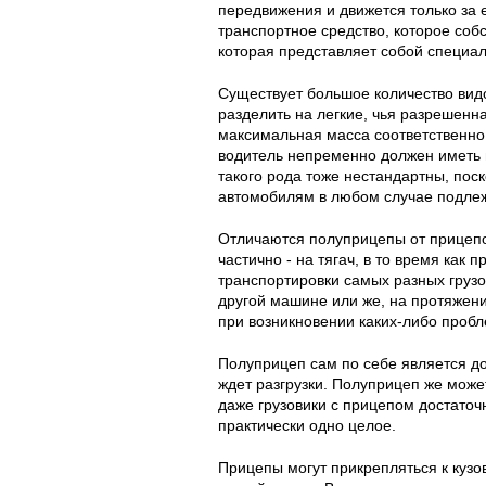
передвижения и движется только за 
транспортное средство, которое соб
которая представляет собой специал
Существует большое количество вид
разделить на легкие, чья разрешен
максимальная масса соответственно
водитель непременно должен иметь в
такого рода тоже нестандартны, пос
автомобилям в любом случае подлеж
Отличаются полуприцепы от прицепов
частично - на тягач, в то время как
транспортировки самых разных грузов
другой машине или же, на протяжени
при возникновении каких-либо проб
Полуприцеп сам по себе является до
ждет разгрузки. Полуприцеп же может
даже грузовики с прицепом достаточн
практически одно целое.
Прицепы могут прикрепляться к куз